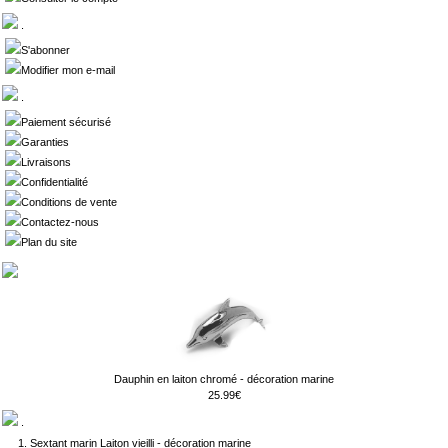
.
S'abonner
Modifier mon e-mail
.
Paiement sécurisé
Garanties
Livraisons
Confidentialité
Conditions de vente
Contactez-nous
Plan du site
Dauphin en laiton chromé - décoration marine
25.99€
.
Sextant marin Laiton vieilli - décoration marine