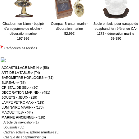
Chadburn en laiton - équipé
Compas Brunton marin -
Socle en bois pour casque de
d'un système de cloche -
décoration marine
scaphandrier référence CA-
décoration marine
52.99€
1173 - décoration marine
197.99€
39.99€
Catégories associées
.
ACCASTILLAGE MARIN->
(58)
ART DE LA TABLE->
(74)
BAROMETRE HORLOGES->
(31)
BUREAU->
(38)
CRISTAL DE SEL->
(20)
DECORATION MARINE->
(491)
JOUETS - JEUX->
(19)
LAMPE PETROMAX->
(119)
LUMINAIRE MARIN->
(173)
MAQUETTES->
(44)
MARINE ANCIENNE
->
(118)
Article de navigation
(1)
Boussole
(35)
Cadran solaire & sphère armillaire
(5)
Casque de scaphandrier
(6)