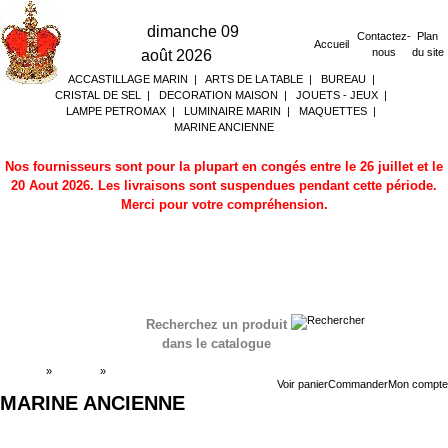
dimanche 09
Contactez-
Plan
Accueil
nous
du site
août 2026
ACCASTILLAGE MARIN
|
ARTS DE LA TABLE
|
BUREAU
|
CRISTAL DE SEL
|
DECORATION MAISON
|
JOUETS - JEUX
|
LAMPE PETROMAX
|
LUMINAIRE MARIN
|
MAQUETTES
|
MARINE ANCIENNE
Nos fournisseurs sont pour la plupart en congés entre le 26 juillet et le
20 Aout 2026. Les livraisons sont suspendues pendant cette période.
Merci pour votre compréhension.
Recherchez un produit
dans le catalogue
Accueil
»
Boutique
»
MARINE ANCIENNE
Voir panier
Commander
Mon compte
MARINE ANCIENNE