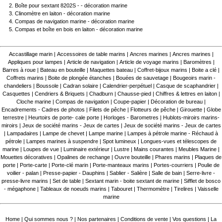
Boîte pour sextant 8202S - - décoration marine
Clinomètre en laiton - décoration marine
Compas de navigation marine - décoration marine
Compas et boîte en bois en laiton - décoration marine
Accastillage marin
|
Accessoires de table marins
|
Ancres marines
|
Ancres marines
|
Appliques pour lampes
|
Article de navigation
|
Article de voyage marins
|
Baromètres
|
Barres à roue
|
Bateau en bouteille
|
Maquettes bateau
|
Coffret-bijoux marins
|
Boite a clé
|
Coffrets marins
|
Boite de plongée étanches
|
Bouées de sauvetage
|
Bougeoirs marin -
chandeliers
|
Boussole
|
Cadran solaire
|
Calendrier-perpétuel
|
Casque de scaphandrier
|
Casquettes
|
Cendriers & Briquets
|
Chadburn
|
Chausse-pied
|
Chiffres & lettres en laiton
|
Cloche marine
|
Compas de navigation
|
Coupe-papier
|
Décoration de bureau
|
Encadrements - Cadres de photos
|
Filets de pêche
|
Flotteurs de pêche
|
Girouette
|
Globe
terrestre
|
Heurtoirs de porte- cale porte
|
Horloges - Barometres
|
Hublots-miroirs marins-
miroirs
|
Jeux de société marins - Jeux de cartes
|
Jeux de société marins - Jeux de cartes
|
Lampadaires
|
Lampe de chevet
|
Lampe marine
|
Lampes à pétrole marine - Réchaud à
pétrole
|
Lampes marines à suspendre
|
Spot lumineux
|
Longues-vues et télescopes de
marine
|
Loupes de vue
|
Luminaire extérieur
|
Lustre
|
Mains courantes
|
Meubles Marine
|
Mouettes décoratives
|
Opalines de rechange
|
Ouvre bouteille
|
Phares marins
|
Plaques de
porte
|
Porte-carte
|
Porte-clé marin
|
Porte-manteaux marins
|
Portes-courriers
|
Poulie de
voilier - palan
|
Presse-papier - Dauphins
|
Sablier - Salière
|
Salle de bain
|
Serre-livre -
presse-livre marins
|
Set de table
|
Sextant marin - boite sextant de marine
|
Sifflet de bosco
- mégaphone
|
Tableaux de noeuds marins
|
Tabouret
|
Thermomètre
|
Tirelires
|
Vaisselle
marine
Home
|
Qui sommes nous ?
|
Nos partenaires
|
Conditions de vente
|
Vos questions
|
La