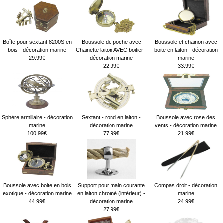
Boîte pour sextant 8200S en
Boussole de poche avec
Boussole et chainon avec
bois - décoration marine
Chainette laiton AVEC boitier -
boite en laiton - décoration
29.99€
décoration marine
marine
22.99€
33.99€
Sphère armillaire - décoration
Sextant - rond en laiton -
Boussole avec rose des
marine
décoration marine
vents - décoration marine
100.99€
77.99€
21.99€
Boussole avec boite en bois
Support pour main courante
Compas droit - décoration
exotique - décoration marine
en laiton chromé (intérieur) -
marine
44.99€
décoration marine
24.99€
27.99€