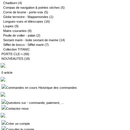
Chadburn
(4)
Compas de navigation & pointes sèches
(5)
Corne de brume - porte-voix
(5)
Globe terrestre - Mappemondes
(1)
Longues-vues et télescopes
(16)
Loupes
(9)
Mains courantes
(8)
Poulie de voilier - palan
(2)
Sextant marin - boite sextant de marine
(14)
Sifflet de bosco - Sifflet marin
(7)
Collection TITANIC
PORTE-CLE->
(66)
NOUVEAUTES
(18)
.
0 article
.
Commandes en cours Historique des commandes
.
Questions sur - commande, paiement, ...
Contactez-nous
.
Créer un compte
Consulter le compte